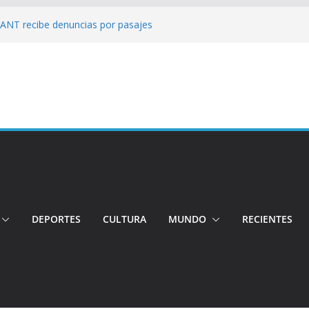
: ANT recibe denuncias por pasajes
!: Hospital de Calderón desmiente
ios
s!: Dos jóvenes quiteños desaparecen
: Ministro inspecciona centros médicos en
tos irregulares fueron detectados en el
, en Quito
DEPORTES
CULTURA
MUNDO
RECIENTES