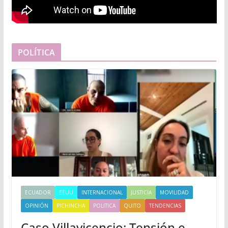
POLÍTICA
ECUADOR
EEUU
INTERNACIONAL
JUSTICIA
MOVILIDAD
OPINIÓN
PICHINCHA
POLITICA
QUITO
TENDENCIAS
Caso Villavicencio: Tensión e