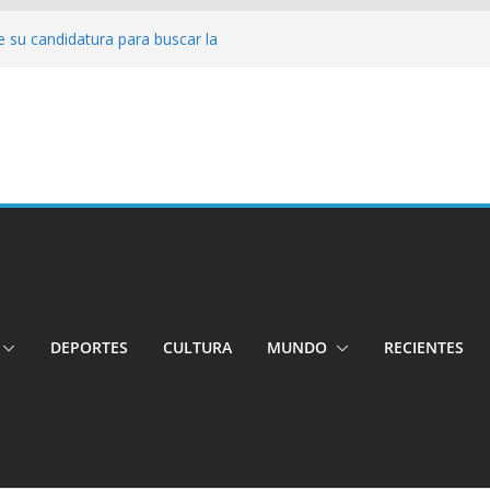
 su candidatura para buscar la
nductor por aplicación logró escapar de
e: Investigan crimen de un hombre en el
ia: Policía recuperó vehículos y
o centro de objetos robados
Tensión e incidentes marcaron la
nicidio
DEPORTES
CULTURA
MUNDO
RECIENTES