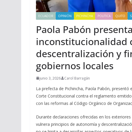
ECUADOR
OPINIÓN
PICHINCHA
POLITICA
QUITO
S
Paola Pabón present
inconstitucionalidad
descentralización y f
gobiernos locales
junio 3, 2026
Carol Barragán
La prefecta de Pichincha, Paola Pabón, presentó 
Corte Constitucional contra el reglamento emitido
con las reformas al Código Orgánico de Organizac
Durante declaraciones ofrecidas en los exteriores
vulnera principios de autonomía y descentralizació
no se limita a desarrollar aspectos operativos de 