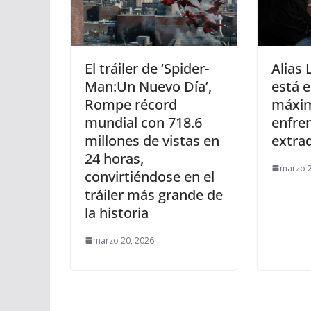
El tráiler de ‘Spider-
Alias
Man:Un Nuevo Día’,
está e
Rompe récord
máxim
mundial con 718.6
enfren
millones de vistas en
extra
24 horas,
marzo 2
convirtiéndose en el
tráiler más grande de
la historia
marzo 20, 2026