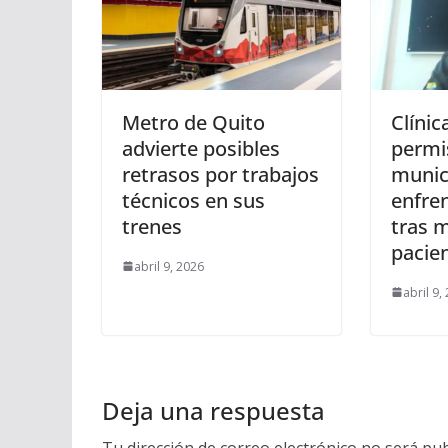
Metro de Quito
Clínic
advierte posibles
permi
retrasos por trabajos
munic
técnicos en sus
enfre
trenes
tras 
pacie
abril 9, 2026
abril 9,
Deja una respuesta
Tu dirección de correo electrónico no será pub