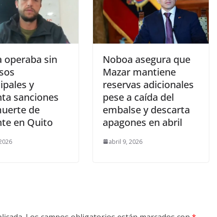
a operaba sin
Noboa asegura que
sos
Mazar mantiene
ipales y
reservas adicionales
nta sanciones
pese a caída del
muerte de
embalse y descarta
nte en Quito
apagones en abril
 2026
abril 9, 2026
licada.
Los campos obligatorios están marcados con
*