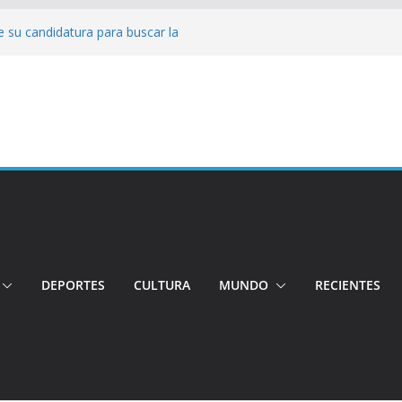
 su candidatura para buscar la
nductor por aplicación logró escapar de
e: Investigan crimen de un hombre en el
ia: Policía recuperó vehículos y
o centro de objetos robados
Tensión e incidentes marcaron la
nicidio
DEPORTES
CULTURA
MUNDO
RECIENTES