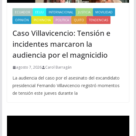
ECUADOR
EEUU
INTERNACIONAL
JUSTICIA
MOVILIDAD
OPINIÓN
PICHINCHA
POLITICA
QUITO
TENDENCIAS
Caso Villavicencio: Tensión e
incidentes marcaron la
audiencia por el magnicidio
agosto 7, 2026
Carol Barragán
La audiencia del caso por el asesinato del excandidato
presidencial Fernando Villavicencio registró momentos
de tensión este jueves durante la