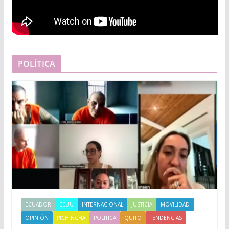
POLÍTICA
ECUADOR
EEUU
INTERNACIONAL
JUSTICIA
MOVILIDAD
OPINIÓN
PICHINCHA
POLITICA
QUITO
TENDENCIAS