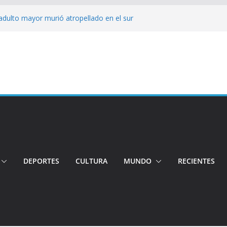
adulto mayor murió atropellado en el sur
ó su candidatura a la Alcaldía de Quito
 organizaciones
jeres impulsa oportunidades y destaca el
a Ubidia
tos irregulares fueron incinerados para
 hogares ecuatorianos
iento: Quito reúne a líderes y
DEPORTES
CULTURA
MUNDO
RECIENTES