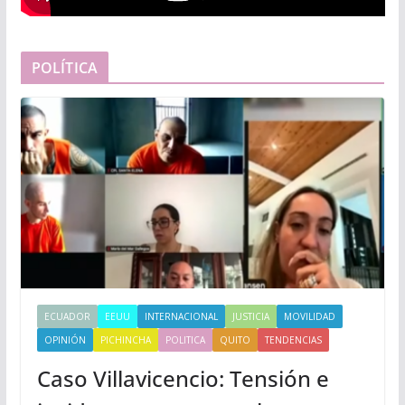
POLÍTICA
ECUADOR
EEUU
INTERNACIONAL
JUSTICIA
MOVILIDAD
OPINIÓN
PICHINCHA
POLITICA
QUITO
TENDENCIAS
Caso Villavicencio: Tensión e