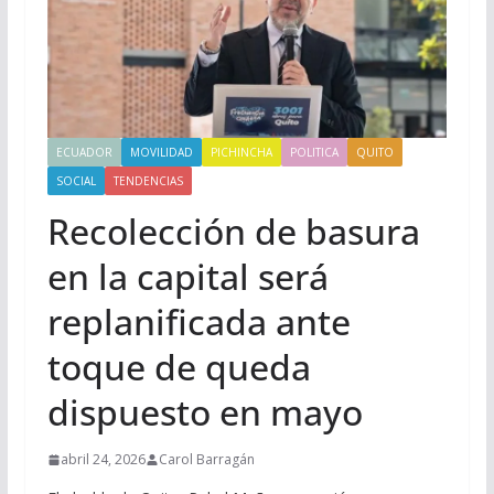
ECUADOR
MOVILIDAD
PICHINCHA
POLITICA
QUITO
SOCIAL
TENDENCIAS
Recolección de basura
en la capital será
replanificada ante
toque de queda
dispuesto en mayo
abril 24, 2026
Carol Barragán