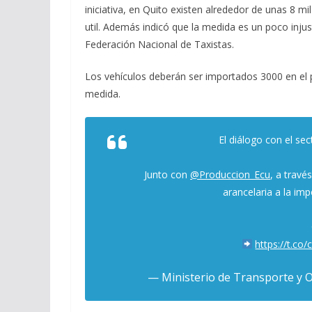
iniciativa, en Quito existen alrededor de unas 8 
util. Además indicó que la medida es un poco injus
Federación Nacional de Taxistas.
Los vehículos deberán ser importados 3000 en el p
medida.
El diálogo con el se
Junto con
@Produccion_Ecu
, a travé
arancelaria a la im
https://t.co
— Ministerio de Transporte y 