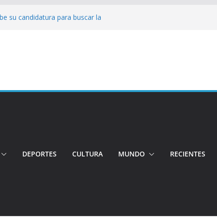
be su candidatura para buscar la
o
Conductor por aplicación logró escapar de
lle: Investigan crimen de un hombre en el
o
ncia: Policía recuperó vehículos y
to centro de objetos robados
 Tensión e incidentes marcaron la
agnicidio
DEPORTES
CULTURA
MUNDO
RECIENTES