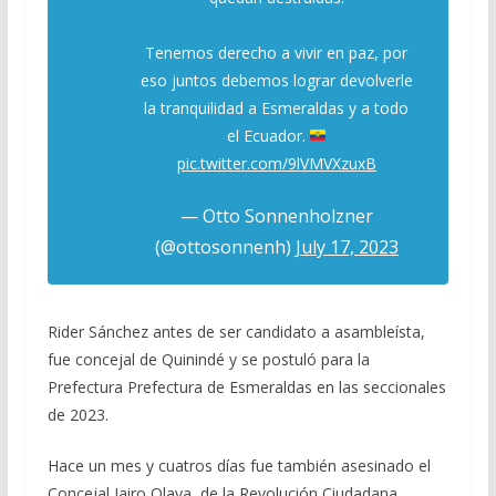
Tenemos derecho a vivir en paz, por
eso juntos debemos lograr devolverle
la tranquilidad a Esmeraldas y a todo
el Ecuador.
pic.twitter.com/9lVMVXzuxB
— Otto Sonnenholzner
(@ottosonnenh)
July 17, 2023
Rider Sánchez antes de ser candidato a asambleísta,
fue concejal de Quinindé y se postuló para la
Prefectura Prefectura de Esmeraldas en las seccionales
de 2023.
Hace un mes y cuatros días fue también asesinado el
Concejal Jairo Olaya, de la Revolución Ciudadana.