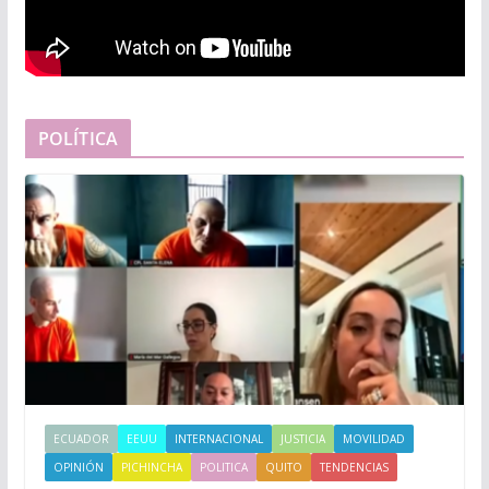
POLÍTICA
ECUADOR
EEUU
INTERNACIONAL
JUSTICIA
MOVILIDAD
OPINIÓN
PICHINCHA
POLITICA
QUITO
TENDENCIAS