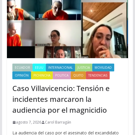
ECUADOR
EEUU
INTERNACIONAL
JUSTICIA
MOVILIDAD
OPINIÓN
PICHINCHA
POLITICA
QUITO
TENDENCIAS
Caso Villavicencio: Tensión e
incidentes marcaron la
audiencia por el magnicidio
agosto 7, 2026
Carol Barragán
La audiencia del caso por el asesinato del excandidato