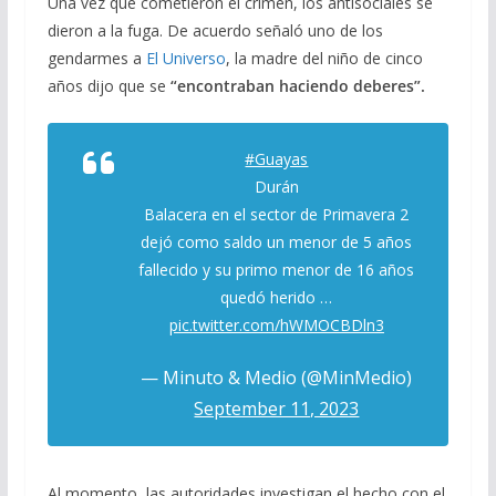
Una vez que cometieron el crimen, los antisociales se
dieron a la fuga. De acuerdo señaló uno de los
gendarmes a
El Universo
, la madre del niño de cinco
años dijo que se
“encontraban haciendo deberes”.
#Guayas
Durán
Balacera en el sector de Primavera 2
dejó como saldo un menor de 5 años
fallecido y su primo menor de 16 años
quedó herido …
pic.twitter.com/hWMOCBDln3
— Minuto & Medio (@MinMedio)
September 11, 2023
Al momento, las autoridades investigan el hecho con el