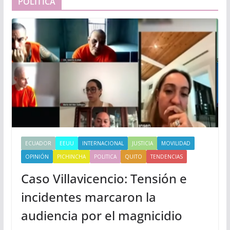
POLÍTICA
ECUADOR
EEUU
INTERNACIONAL
JUSTICIA
MOVILIDAD
OPINIÓN
PICHINCHA
POLITICA
QUITO
TENDENCIAS
Caso Villavicencio: Tensión e
incidentes marcaron la
audiencia por el magnicidio