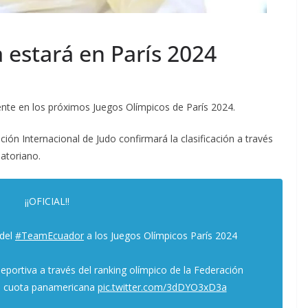
a estará en París 2024
nte en los próximos Juegos Olímpicos de París 2024.
ón Internacional de Judo confirmará la clasificación a través
atoriano.
¡¡OFICIAL!!
 del
#TeamEcuador
a los Juegos Olímpicos París 2024
ideportiva a través del ranking olímpico de la Federación
a cuota panamericana
pic.twitter.com/3dDYO3xD3a