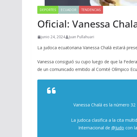
DEPORTES
ECUADOR
TENDENCIAS
Oficial: Vanessa Chal
junio 24, 2024
Juan Pullahuari
La judoca ecuatoriana Vanessa Chalá estará prese
Vanessa consiguió su cupo luego de que la Federaci
de un comunicado emitido al Comité Olímpico Ecu
Vanessa Chalá es la número 32
La judoca clasifica a la cita mult
Internacional de
@Judo
con l