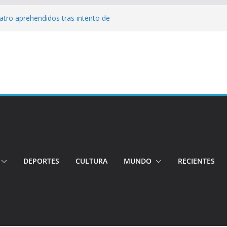
Cuatro aprehendidos tras intento de
tos irregulares fueron incinerados para
 hogares ecuatorianos
iento: Quito reúne a líderes y
adulto mayor murió atropellado en el sur
uentran sin vida a dos jóvenes quiteños
erto López
DEPORTES
CULTURA
MUNDO
RECIENTES