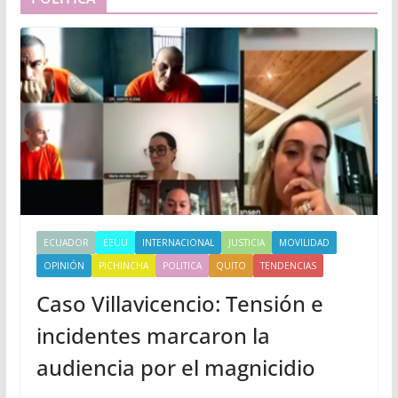
ECUADOR
EEUU
INTERNACIONAL
JUSTICIA
MOVILIDAD
OPINIÓN
PICHINCHA
POLITICA
QUITO
TENDENCIAS
Caso Villavicencio: Tensión e
incidentes marcaron la
audiencia por el magnicidio