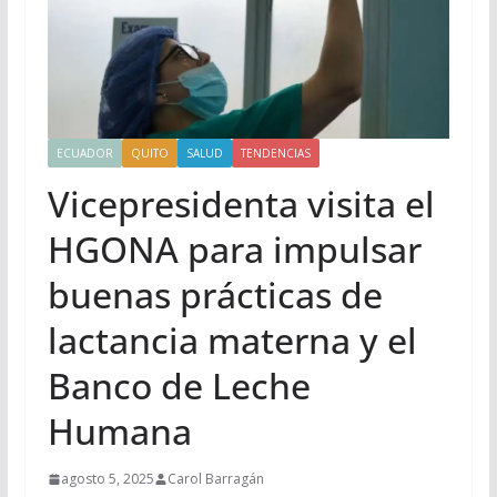
ECUADOR
QUITO
SALUD
TENDENCIAS
Vicepresidenta visita el
HGONA para impulsar
buenas prácticas de
lactancia materna y el
Banco de Leche
Humana
agosto 5, 2025
Carol Barragán