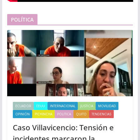
POLÍTICA
ECUADOR
EEUU
INTERNACIONAL
JUSTICIA
MOVILIDAD
OPINIÓN
PICHINCHA
POLITICA
QUITO
TENDENCIAS
Caso Villavicencio: Tensión e
incidentes marcaron la