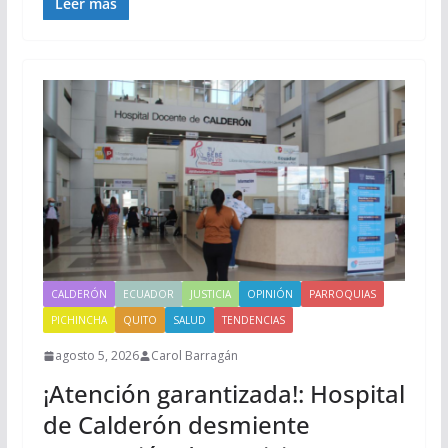
Leer más
CALDERÓN
ECUADOR
JUSTICIA
OPINIÓN
PARROQUIAS
PICHINCHA
QUITO
SALUD
TENDENCIAS
agosto 5, 2026
Carol Barragán
¡Atención garantizada!: Hospital
de Calderón desmiente