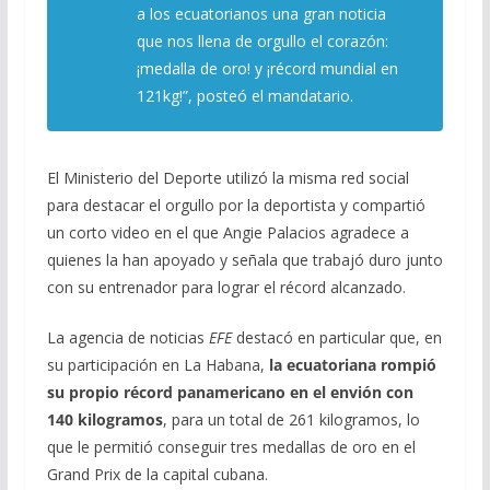
a los ecuatorianos una gran noticia
que nos llena de orgullo el corazón:
¡medalla de oro! y ¡récord mundial en
121kg!”, posteó el mandatario.
El Ministerio del Deporte utilizó la misma red social
para destacar el orgullo por la deportista y compartió
un corto video en el que Angie Palacios agradece a
quienes la han apoyado y señala que trabajó duro junto
con su entrenador para lograr el récord alcanzado.
La agencia de noticias
EFE
destacó en particular que, en
su participación en La Habana,
la ecuatoriana rompió
su propio récord panamericano en el envión con
140 kilogramos
, para un total de 261 kilogramos, lo
que le permitió conseguir tres medallas de oro en el
Grand Prix de la capital cubana.