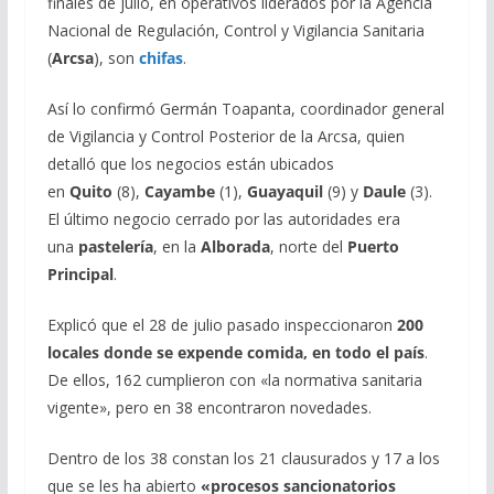
finales de julio, en operativos liderados por la Agencia
Nacional de Regulación, Control y Vigilancia Sanitaria
(
Arcsa
), son
chifas
.
Así lo confirmó Germán Toapanta, coordinador general
de Vigilancia y Control Posterior de la Arcsa, quien
detalló que los negocios están ubicados
en
Quito
(8),
Cayambe
(1),
Guayaquil
(9) y
Daule
(3).
El último negocio cerrado por las autoridades era
una
pastelería
, en la
Alborada
, norte del
Puerto
Principal
.
Explicó que el 28 de julio pasado inspeccionaron
200
locales donde se expende comida, en todo el país
.
De ellos, 162 cumplieron con «la normativa sanitaria
vigente», pero en 38 encontraron novedades.
Dentro de los 38 constan los 21 clausurados y 17 a los
que se les ha abierto
«procesos sancionatorios