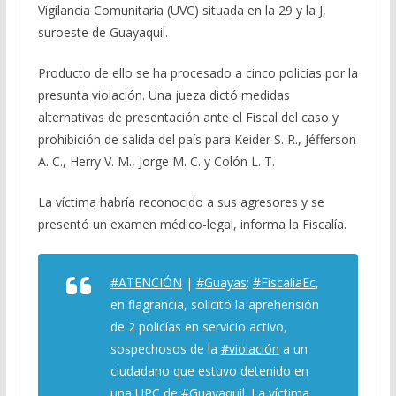
Vigilancia Comunitaria (UVC) situada en la 29 y la J,
suroeste de Guayaquil.
Producto de ello se ha procesado a cinco policías por la
presunta violación. Una jueza dictó medidas
alternativas de presentación ante el Fiscal del caso y
prohibición de salida del país para Keider S. R., Jéfferson
A. C., Herry V. M., Jorge M. C. y Colón L. T.
La víctima habría reconocido a sus agresores y se
presentó un examen médico-legal, informa la Fiscalía.
#ATENCIÓN
|
#Guayas
:
#FiscalíaEc
,
en flagrancia, solicitó la aprehensión
de 2 policías en servicio activo,
sospechosos de la
#violación
a un
ciudadano que estuvo detenido en
una UPC de
#Guayaquil
. La víctima