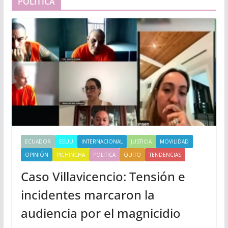
POLÍTICA
ECUADOR
EEUU
INTERNACIONAL
JUSTICIA
MOVILIDAD
OPINIÓN
PICHINCHA
POLITICA
QUITO
TENDENCIAS
Caso Villavicencio: Tensión e
incidentes marcaron la
audiencia por el magnicidio