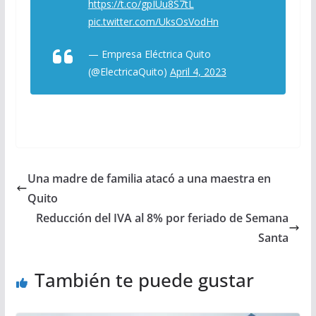
https://t.co/gpIUu8S7tL
pic.twitter.com/UksOsVodHn
— Empresa Eléctrica Quito
(@ElectricaQuito)
April 4, 2023
Una madre de familia atacó a una maestra en
Quito
Reducción del IVA al 8% por feriado de Semana
Santa
También te puede gustar