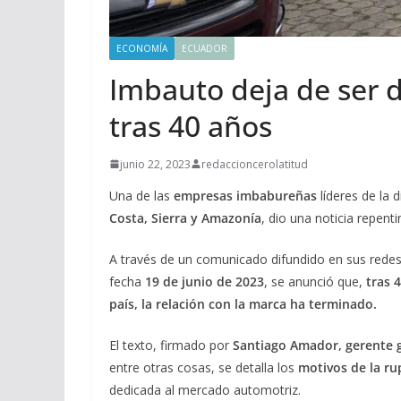
ECONOMÍA
ECUADOR
Imbauto deja de ser d
tras 40 años
junio 22, 2023
redaccioncerolatitud
Una de las
empresas imbabureñas
líderes de la 
Costa, Sierra y Amazonía
, dio una noticia repent
A través de un comunicado difundido en sus redes so
fecha
19 de junio de 2023
, se anunció que,
tras 
país, la relación con la marca ha terminado.
El texto, firmado por
Santiago Amador, gerente g
entre otras cosas, se detalla los
motivos de la ru
dedicada al mercado automotriz.