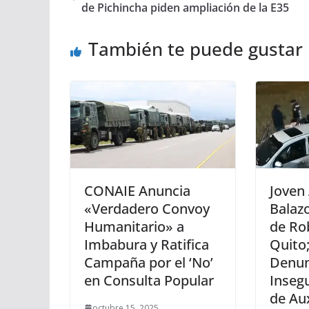
de Pichincha piden ampliación de la E35
También te puede gustar
CONAIE Anuncia
Joven
«Verdadero Convoy
Balaz
Humanitario» a
de Rob
Imbabura y Ratifica
Quito
Campaña por el ‘No’
Denun
en Consulta Popular
Insegu
de Aux
octubre 15, 2025