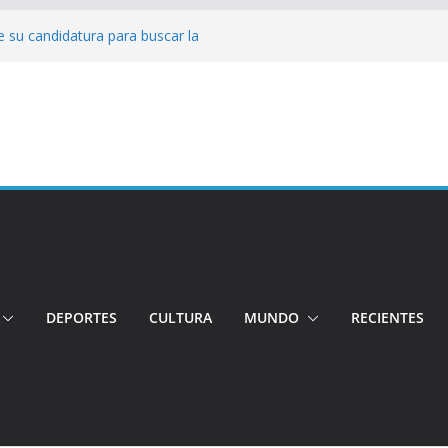
 su candidatura para buscar la
nductor por aplicación logró escapar de
e: Investigan crimen de un hombre en el
ia: Policía recuperó vehículos y
o centro de objetos robados
Tensión e incidentes marcaron la
nicidio
DEPORTES
CULTURA
MUNDO
RECIENTES