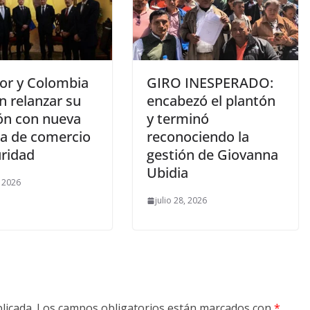
or y Colombia
GIRO INESPERADO:
n relanzar su
encabezó el plantón
ión con nueva
y terminó
a de comercio
reconociendo la
uridad
gestión de Giovanna
Ubidia
, 2026
julio 28, 2026
licada.
Los campos obligatorios están marcados con
*