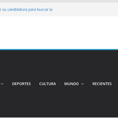
 su candidatura para buscar la
nductor por aplicación logró escapar de
e: Investigan crimen de un hombre en el
ia: Policía recuperó vehículos y
o centro de objetos robados
Tensión e incidentes marcaron la
nicidio
DEPORTES
CULTURA
MUNDO
RECIENTES