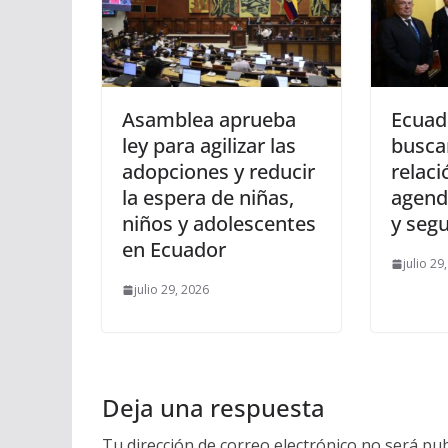
Asamblea aprueba
Ecuad
ley para agilizar las
busca
adopciones y reducir
relac
la espera de niñas,
agend
niños y adolescentes
y seg
en Ecuador
julio 29
julio 29, 2026
Deja una respuesta
Tu dirección de correo electrónico no será pub