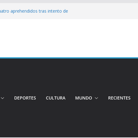
Cuatro aprehendidos tras intento de
tos irregulares fueron incinerados para
 hogares ecuatorianos
iento: Quito reúne a líderes y
adulto mayor murió atropellado en el sur
cuentran sin vida a dos jóvenes quiteños
erto López
DEPORTES
CULTURA
MUNDO
RECIENTES