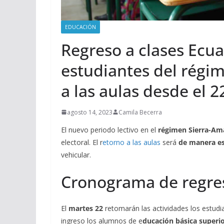
EDUCACIÓN
Regreso a clases Ecua
estudiantes del régi
a las aulas desde el 2
agosto 14, 2023
Camila Becerra
El nuevo periodo lectivo en el
régimen Sierra-Am
electoral. El r
etorno a las aulas
será
de manera e
vehicular.
Cronograma de regres
El
martes 22
retomarán las actividades los estud
ingreso los alumnos de e
ducación básica superio