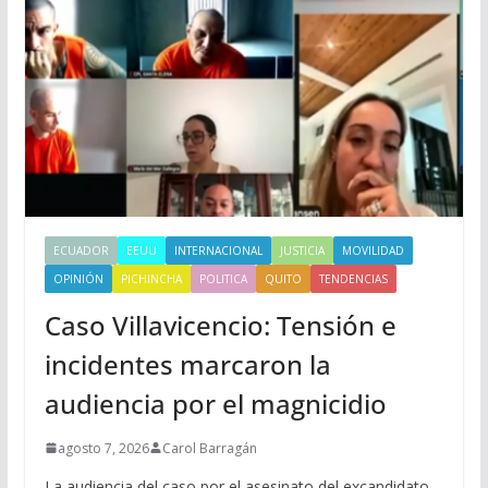
ECUADOR
EEUU
INTERNACIONAL
JUSTICIA
MOVILIDAD
OPINIÓN
PICHINCHA
POLITICA
QUITO
TENDENCIAS
Caso Villavicencio: Tensión e
incidentes marcaron la
audiencia por el magnicidio
agosto 7, 2026
Carol Barragán
La audiencia del caso por el asesinato del excandidato