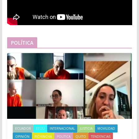
POLÍTICA
ECUADOR
EEUU
INTERNACIONAL
JUSTICIA
MOVILIDAD
OPINIÓN
PICHINCHA
POLITICA
QUITO
TENDENCIAS