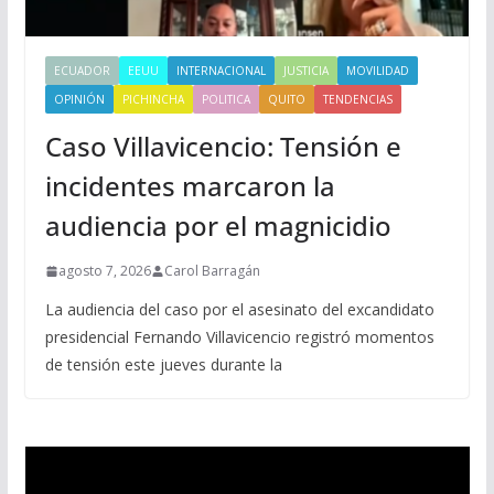
ECUADOR
EEUU
INTERNACIONAL
JUSTICIA
MOVILIDAD
OPINIÓN
PICHINCHA
POLITICA
QUITO
TENDENCIAS
Caso Villavicencio: Tensión e
incidentes marcaron la
audiencia por el magnicidio
agosto 7, 2026
Carol Barragán
La audiencia del caso por el asesinato del excandidato
presidencial Fernando Villavicencio registró momentos
de tensión este jueves durante la