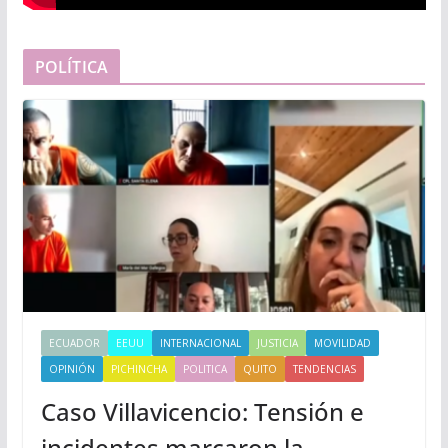
POLÍTICA
ECUADOR
EEUU
INTERNACIONAL
JUSTICIA
MOVILIDAD
OPINIÓN
PICHINCHA
POLITICA
QUITO
TENDENCIAS
Caso Villavicencio: Tensión e
incidentes marcaron la