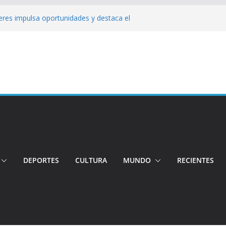
jeres impulsa oportunidades y destaca el
a Ubidia
Tensión e incidentes marcaron la
nicidio
 su candidatura para buscar la
ngo: Rehabilitación complica la movilidad
ó su candidatura a la Alcaldía de Quito
 organizaciones
DEPORTES
CULTURA
MUNDO
RECIENTES