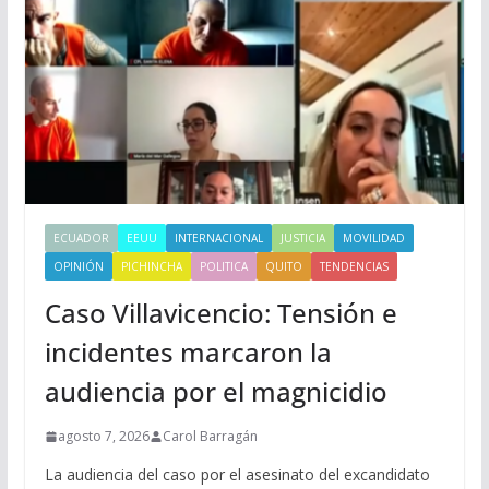
ECUADOR
EEUU
INTERNACIONAL
JUSTICIA
MOVILIDAD
OPINIÓN
PICHINCHA
POLITICA
QUITO
TENDENCIAS
Caso Villavicencio: Tensión e
incidentes marcaron la
audiencia por el magnicidio
agosto 7, 2026
Carol Barragán
La audiencia del caso por el asesinato del excandidato