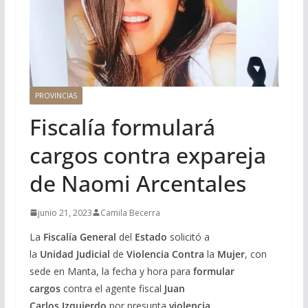
PROVINCIAS
Fiscalía formulará
cargos contra expareja
de Naomi Arcentales
junio 21, 2023
Camila Becerra
La
Fiscalía
General
del
Estado
solicitó a
la
Unidad
Judicial
de
Violencia Contra
la
Mujer
, con
sede en Manta, la fecha y hora para
formular
cargos
contra el agente fiscal
Juan
Carlos
Izquierdo
por presunta
violencia