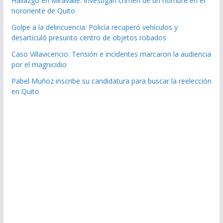
Hallazgo en Miravalle: Investigan crimen de un hombre en el
nororiente de Quito
Golpe a la delincuencia: Policía recuperó vehículos y
desarticuló presunto centro de objetos robados
Caso Villavicencio: Tensión e incidentes marcaron la audiencia
por el magnicidio
Pabel Muñoz inscribe su candidatura para buscar la reelección
en Quito