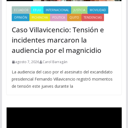
ECUADOR
EEUU
INTERNACIONAL
JUSTICIA
MOVILIDAD
OPINIÓN
PICHINCHA
POLITICA
QUITO
TENDENCIAS
Caso Villavicencio: Tensión e
incidentes marcaron la
audiencia por el magnicidio
agosto 7, 2026
Carol Barragán
La audiencia del caso por el asesinato del excandidato
presidencial Fernando Villavicencio registró momentos
de tensión este jueves durante la