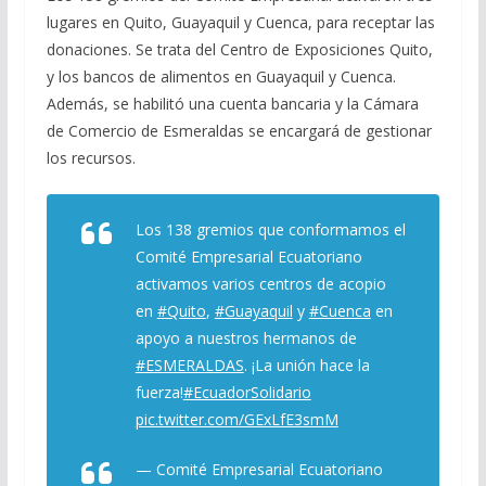
lugares en Quito, Guayaquil y Cuenca, para receptar las
donaciones. Se trata del Centro de Exposiciones Quito,
y los bancos de alimentos en Guayaquil y Cuenca.
Además, se habilitó una cuenta bancaria y la Cámara
de Comercio de Esmeraldas se encargará de gestionar
los recursos.
Los 138 gremios que conformamos el
Comité Empresarial Ecuatoriano
activamos varios centros de acopio
en
#Quito
,
#Guayaquil
y
#Cuenca
en
apoyo a nuestros hermanos de
#ESMERALDAS
. ¡La unión hace la
fuerza!
#EcuadorSolidario
pic.twitter.com/GExLfE3smM
— Comité Empresarial Ecuatoriano