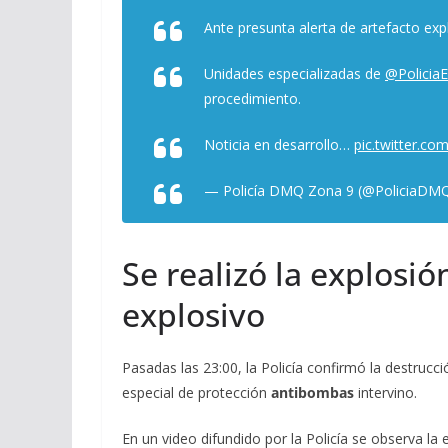
Ante presunta alerta de artefacto exp
Unidades especializadas de
@Policia
procedimiento.
Noticia en desarrollo…
pic.twitter.c
— Policía DMQ Zona 9 (@PoliciaD
Se realizó la explosió
explosivo
Pasadas las 23:00, la Policía confirmó la destrucc
especial de protección
antibombas
intervino.
En un video difundido por la Policía se observa l