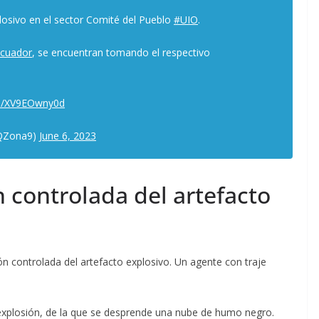
losivo en el sector Comité del Pueblo
#UIO
.
Ecuador
, se encuentran tomando el respectivo
om/XV9EOwny0d
MQZona9)
June 6, 2023
n controlada del artefacto
ión controlada del artefacto explosivo. Un agente con traje
a explosión, de la que se desprende una nube de humo negro.