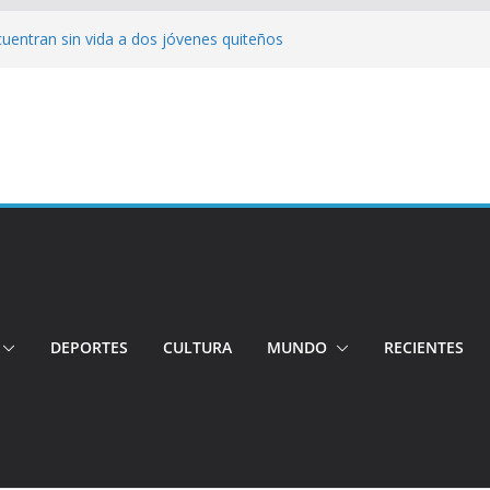
cuentran sin vida a dos jóvenes quiteños
erto López
jeres impulsa oportunidades y destaca el
a Ubidia
tos irregulares fueron incinerados para
 hogares ecuatorianos
iento: Quito reúne a líderes y
adulto mayor murió atropellado en el sur
DEPORTES
CULTURA
MUNDO
RECIENTES