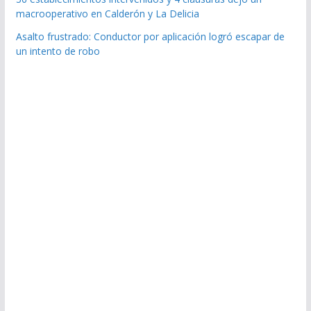
macrooperativo en Calderón y La Delicia
Asalto frustrado: Conductor por aplicación logró escapar de
un intento de robo