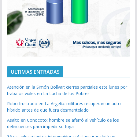
ULTIMAS ENTRADAS
Atención en la Simón Bolívar: cierres parciales este lunes por
trabajos viales en La Lucha de los Pobres
Robo frustrado en La Argelia: militares recuperan un auto
híbrido antes de que fuera desmantelado
Asalto en Conocoto: hombre se aferró al vehículo de los
delincuentes para impedir su fuga
36 establecimientos intervenidos y 4 clausuras dejó un