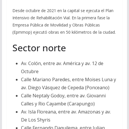
Desde octubre de 2021 en la capital se ejecuta el Plan
Intensivo de Rehabilitación Vial. En la primera fase la
Empresa Pública de Movilidad y Obras Públicas
(Epmmop) ejecutó obras en 50 kilómetros de la ciudad.
Sector norte
Av. Colón, entre av. América y av. 12 de
Octubre
Calle Mariano Paredes, entre Moises Luna y
av. Diego Vásquez de Cepeda (Ponceano)
Calle Neptaly Godoy, entre av. Giovanni
Calles y Rio Cayambe (Carapungo)
Av. Isla Floreana, entre av. Amazonas y av.
De Los Shyris
Calle Fernando Daquilema, entre Julian