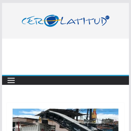
Saltar
al
contenido