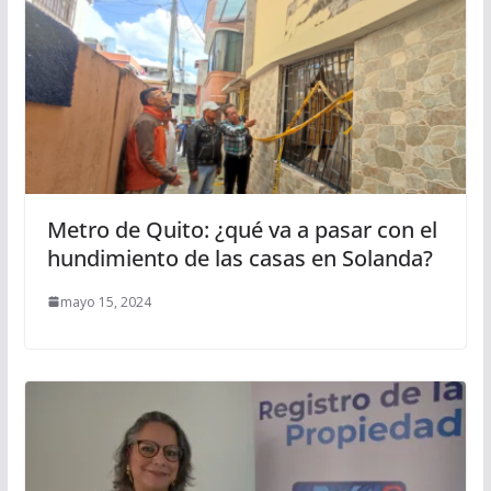
Metro de Quito: ¿qué va a pasar con el
hundimiento de las casas en Solanda?
mayo 15, 2024