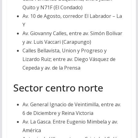
Quito y N71F (El Condado)
Av. 10 de Agosto, corredor El Labrador – La
Y
Av. Giovanny Calles, entre av. Simón Bolívar
y av. Luis Vaccari (Carapungo)
Calles Bellavista, Union y Progreso y
Lizardo Ruiz; entre av. Diego Vásquez de
Cepeda y av. de la Prensa
Sector centro norte
Av. General Ignacio de Veintimilla, entre av.
6 de Diciembre y Reina Victoria
Av. La Gasca. Entre Eugenio Mimbela y av.
América