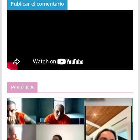
POLÍTICA