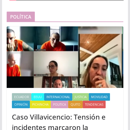
POLÍTICA
ECUADOR
EEUU
INTERNACIONAL
JUSTICIA
MOVILIDAD
OPINIÓN
PICHINCHA
POLITICA
QUITO
TENDENCIAS
Caso Villavicencio: Tensión e
incidentes marcaron la