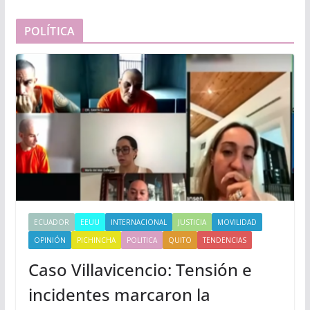
POLÍTICA
ECUADOR
EEUU
INTERNACIONAL
JUSTICIA
MOVILIDAD
OPINIÓN
PICHINCHA
POLITICA
QUITO
TENDENCIAS
Caso Villavicencio: Tensión e
incidentes marcaron la