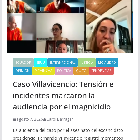
ECUADOR
EEUU
INTERNACIONAL
JUSTICIA
MOVILIDAD
OPINIÓN
PICHINCHA
POLITICA
QUITO
TENDENCIAS
Caso Villavicencio: Tensión e
incidentes marcaron la
audiencia por el magnicidio
agosto 7, 2026
Carol Barragán
La audiencia del caso por el asesinato del excandidato
presidencial Fernando Villavicencio registró momentos