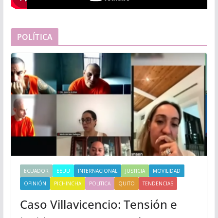
POLÍTICA
ECUADOR
EEUU
INTERNACIONAL
JUSTICIA
MOVILIDAD
OPINIÓN
PICHINCHA
POLITICA
QUITO
TENDENCIAS
Caso Villavicencio: Tensión e