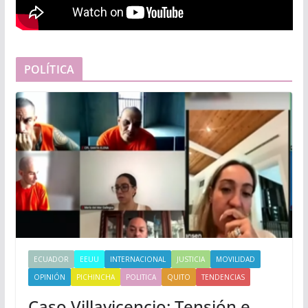
POLÍTICA
ECUADOR
EEUU
INTERNACIONAL
JUSTICIA
MOVILIDAD
OPINIÓN
PICHINCHA
POLITICA
QUITO
TENDENCIAS
Caso Villavicencio: Tensión e