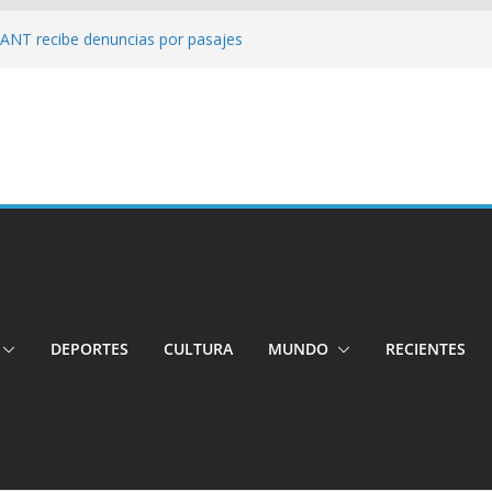
: ANT recibe denuncias por pasajes
!: Hospital de Calderón desmiente
ios
s!: Dos jóvenes quiteños desaparecen
: Ministro inspecciona centros médicos en
tos irregulares fueron detectados en el
, en Quito
DEPORTES
CULTURA
MUNDO
RECIENTES