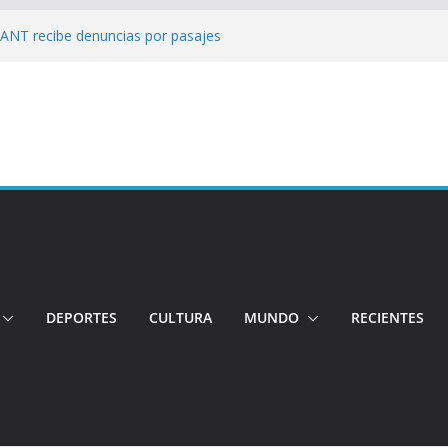
: ANT recibe denuncias por pasajes
!: Hospital de Calderón desmiente
ios
s!: Dos jóvenes quiteños desaparecen
: Ministro inspecciona centros médicos en
tos irregulares fueron detectados en el
, en Quito
DEPORTES
CULTURA
MUNDO
RECIENTES