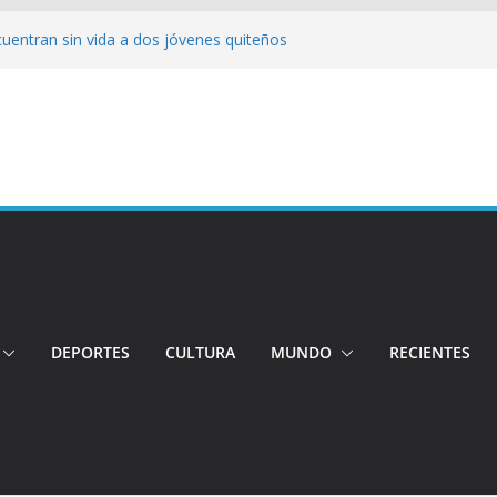
cuentran sin vida a dos jóvenes quiteños
erto López
jeres impulsa oportunidades y destaca el
a Ubidia
tos irregulares fueron incinerados para
 hogares ecuatorianos
iento: Quito reúne a líderes y
adulto mayor murió atropellado en el sur
DEPORTES
CULTURA
MUNDO
RECIENTES