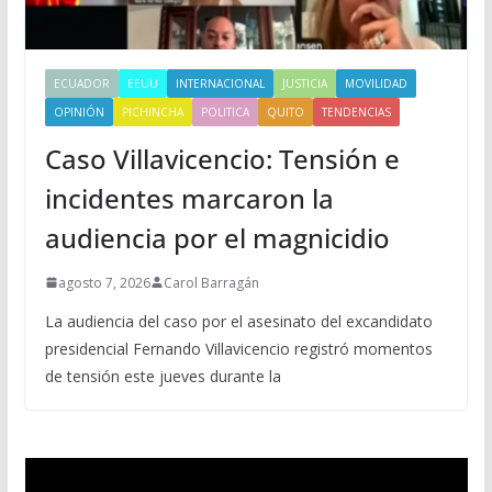
ECUADOR
EEUU
INTERNACIONAL
JUSTICIA
MOVILIDAD
OPINIÓN
PICHINCHA
POLITICA
QUITO
TENDENCIAS
Caso Villavicencio: Tensión e
incidentes marcaron la
audiencia por el magnicidio
agosto 7, 2026
Carol Barragán
La audiencia del caso por el asesinato del excandidato
presidencial Fernando Villavicencio registró momentos
de tensión este jueves durante la