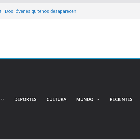
s!: Dos jóvenes quiteños desaparecen
Cuatro aprehendidos tras intento de
 Así operarán el Trolebús y la Ecovía
color!: Pichincha presenta la quinta edición
onal del Globo
!: Hospital de Calderón desmiente
ios
DEPORTES
CULTURA
MUNDO
RECIENTES