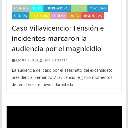
ECUADOR
EEUU
INTERNACIONAL
JUSTICIA
MOVILIDAD
OPINIÓN
PICHINCHA
POLITICA
QUITO
TENDENCIAS
Caso Villavicencio: Tensión e
incidentes marcaron la
audiencia por el magnicidio
agosto 7, 2026
Carol Barragán
La audiencia del caso por el asesinato del excandidato
presidencial Fernando Villavicencio registró momentos
de tensión este jueves durante la