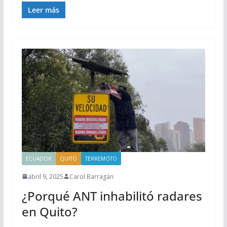
Leer más
ECUADOR
QUITO
TERREMOTO
abril 9, 2025
Carol Barragán
¿Porqué ANT inhabilitó radares
en Quito?