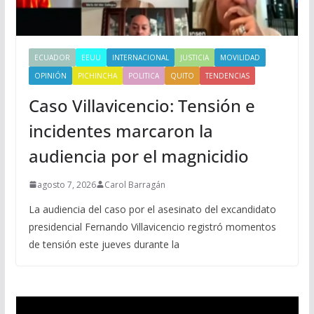
ECUADOR
EEUU
INTERNACIONAL
JUSTICIA
MOVILIDAD
OPINIÓN
PICHINCHA
POLITICA
QUITO
TENDENCIAS
Caso Villavicencio: Tensión e
incidentes marcaron la
audiencia por el magnicidio
agosto 7, 2026
Carol Barragán
La audiencia del caso por el asesinato del excandidato
presidencial Fernando Villavicencio registró momentos
de tensión este jueves durante la