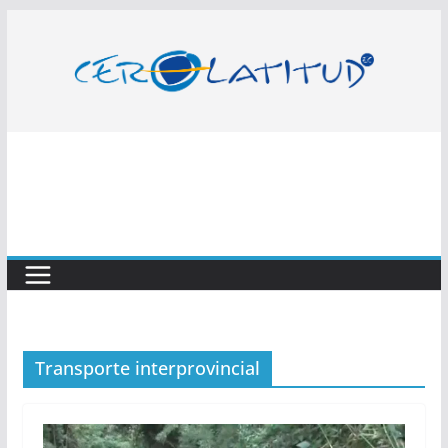
Saltar
al
contenido
Transporte interprovincial