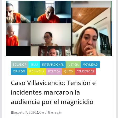
ECUADOR
EEUU
INTERNACIONAL
JUSTICIA
MOVILIDAD
OPINIÓN
PICHINCHA
POLITICA
QUITO
TENDENCIAS
Caso Villavicencio: Tensión e
incidentes marcaron la
audiencia por el magnicidio
agosto 7, 2026
Carol Barragán