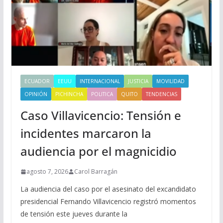
ECUADOR
EEUU
INTERNACIONAL
JUSTICIA
MOVILIDAD
OPINIÓN
PICHINCHA
POLITICA
QUITO
TENDENCIAS
Caso Villavicencio: Tensión e
incidentes marcaron la
audiencia por el magnicidio
agosto 7, 2026
Carol Barragán
La audiencia del caso por el asesinato del excandidato
presidencial Fernando Villavicencio registró momentos
de tensión este jueves durante la